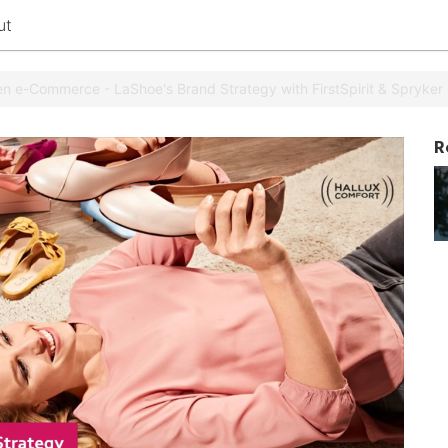
ut
n e-Commerce - LaShoe's Brand Strategy with FirstSpirit & Spryker
R