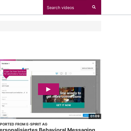
01:09
MPORTED FROM E-SPIRIT AG
ersonalisiertes Behavioral Messaging