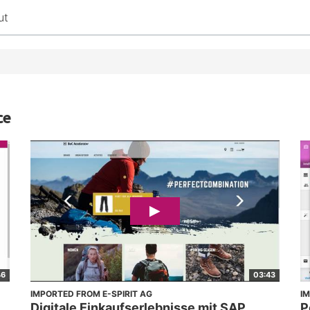
ut
ce
46
03:43
IMPORTED FROM E-SPIRIT AG
I
Digitale Einkaufserlebnisse mit SAP
P