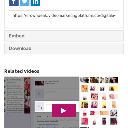
Link
to
share
Embed
Download
Related videos