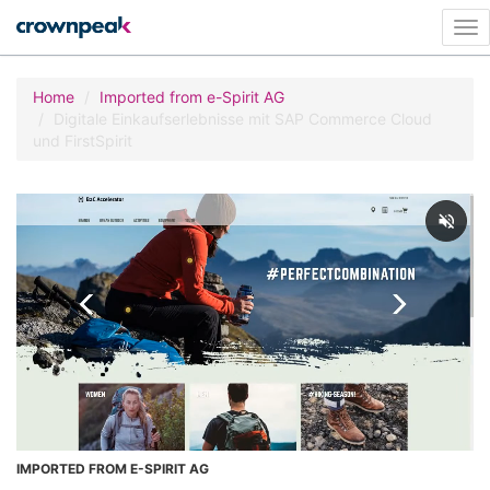
Tog
nav
Home
Imported from e-Spirit AG
Digitale Einkaufserlebnisse mit SAP Commerce Cloud
und FirstSpirit
IMPORTED FROM E-SPIRIT AG