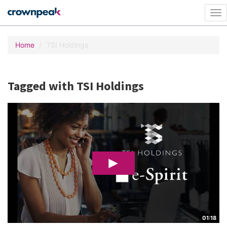
Tog
nav
Home
TSI Holdings
Tagged with TSI Holdings
01:18