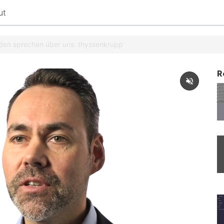
ut
den sprechen über uns: thyssenkrupp
R