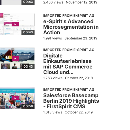
00:43
2,480 views
November 12, 2019
IMPORTED FROM E-SPIRIT AG
e-Spirit's Advanced
Microsegmentation in
Action
00:43
1,991 views
September 23, 2019
IMPORTED FROM E-SPIRIT AG
Digitale
Einkaufserlebnisse
mit SAP Commerce
03:43
Cloud und...
1,763 views
October 22, 2019
IMPORTED FROM E-SPIRIT AG
Salesforce Basecamp
Berlin 2019 Highlights
- FirstSpirit CMS
00:58
1,613 views
October 22, 2019