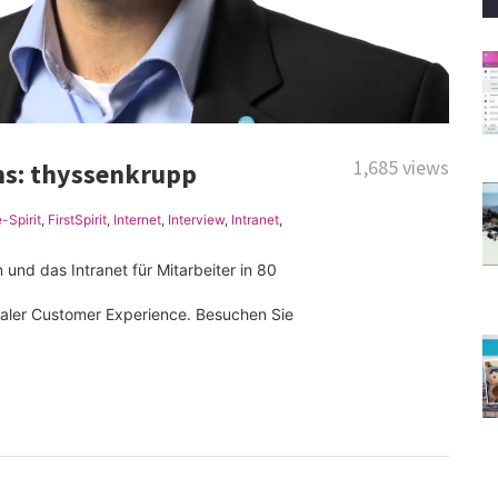
1,685 views
ns: thyssenkrupp
e-Spirit
,
FirstSpirit
,
Internet
,
Interview
,
Intranet
,
 und das Intranet für Mitarbeiter in 80
maler Customer Experience. Besuchen Sie