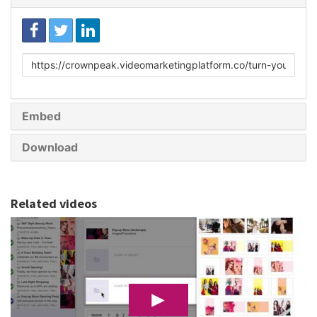
Link
to
share
Embed
Download
Related videos